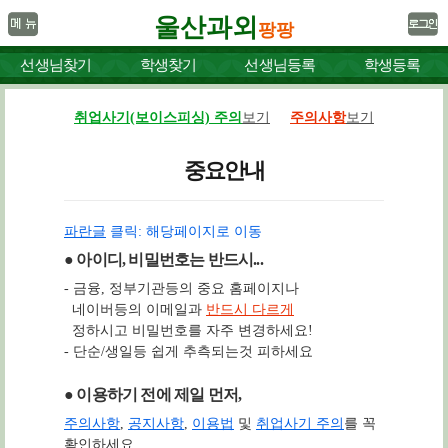
울산과외
팡팡
선생님찾기
학생찾기
선생님등록
학생등록
취업사기(보이스피싱) 주의
보기
주의사항
보기
중요안내
파란글
클릭: 해당페이지로 이동
● 아이디, 비밀번호는 반드시...
- 금융, 정부기관등의 중요 홈페이지나
네이버등의 이메일과
반드시 다르게
정하시고 비밀번호를 자주 변경하세요!
- 단순/생일등 쉽게 추측되는것 피하세요
● 이용하기 전에 제일 먼저,
주의사항
,
공지사항
,
이용법
및
취업사기 주의
를 꼭
확인하세요