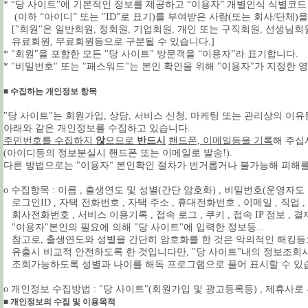
* “당 사이트”에 기본적인 정보를 제공하고 “이용자” 개별인식 식별코드
(이하 “아이디” 또는 "ID"로 표기)를 부여받은 사람(또는 회사/단체)
["회원"은 일반회원, 정회원, 기업회원, 개인 또는 구직회원, 선생님회원
유료회원, 무료회원등으로 구분될 수 있습니다.]
* "회원"을 포함한 모든 "당 사이트" 방문객을 “이용자”라 표기합니다.
* "비밀번호" 또는 "패스워드"는 본인 확인을 위해 "이용자"가 지정한 
■ 수집하는 개인정보 항목
"당 사이트"는 회원가입, 상담, 서비스 신청, 마케팅 또는 관리상의 이
아래와 같은 개인정보를 수집하고 있습니다.
주민번호를 수집하지
않
으므로
반드시
핸드폰, 이메일등을 기록
해 주십
(아이디등의 정보분실시 핸드폰 또는 이메일로 발송!).
다른 방법으로는 "이용자" 본인확인 절차가 번거롭거나 불가능해 피해를
ο 수집항목 : 이름 , 출생연도 및 성별
(간단 암호화)
, 비밀번호
(운영자도 
로그인ID , 자택 전화번호 , 자택 주소 , 휴대전화번호 , 이메일 , 직업 , 
회사전화번호 , 서비스 이용기록 , 접속 로그 , 쿠키 , 접속 IP 정보 , 
"이용자"본인의 필요에 의해 "당 사이트"에 입력한 정보등...
참고로, 출생연도와 성별을 간단히 암호화를 한 것은 악의적인 해킹
유출시 비교적 안전하도록 한 것입니다만, "당 사이트"내의 정보조회
조회가능하도록 성별과 나이를 해독 프로그램으로 풀어 표시할 수 있
ο 개인정보 수집방법 : "당 사이트"(회원가입 및 광고등록등) , 제휴사로
■ 개인정보의 수집 및 이용목적