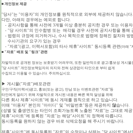
■ 개인정보 제공
"당사"는 "이용자"의 개인정보를 원칙적으로 외부에 제공하지 않습니다
다만, 아래의 경우에는 예외로 합니다.
- 공지사항을 통해 사전에 3개월 이상 충분히 공지한 경우 또는 이용자
- "당 사이트"의 인수합병 또는 매각될 경우 사전에 공지사항을 통해
- 법령의 규정에 의거하거나, 수사 목적으로 법령에 정해진 절차와 방
수사기관의 요구가 있는 경우
- "자료"(광고, 이력서포함)의 타사 제휴"사이트" 동시등록 관련
(아래 "
■ "자료" 배포 및 "링크"관련
자발적으로 공개된 정보는 보호받기 어려우며, 또한 일반적으로 광고/홍보성 게시물
"당 사이트" 개인정보책임자의 의지와 전혀 상관없이 타인으로 부터 쉽게
수집되고 이용될 수 있습니다. 주의하십시요.
▶ 게시물("자료")배포관련
구인/구직(이력서)광고, 홍보(또는 광고), 만남 또는 이벤트관련 ”자료”등
타인에게 알리기 위해 자발적으로 게시된 내용은 빠른 목적 달성을 위해
다른 회사 제휴"사이트"에 동시 게재를 원칙으로 하고 있습니다.
이때 “이용자” 본인의 "아이디" 및 "비밀번호"등은 제공하지
않
습니다.
(성별 및 출생연도는 타인이 조회가능토록 노출된 "자료"는 그대로 제공
제휴"사이트"에 등록된 "자료"는 해당"사이트"의 정책에 따릅니다.
동시등록을 원하지 않는 경우 바로 삭제요청을 해 주시기 바랍니다.
제휴"사이트"에 동시등록된 "자료"의 수정이나 삭제는 "당 사이트"에서