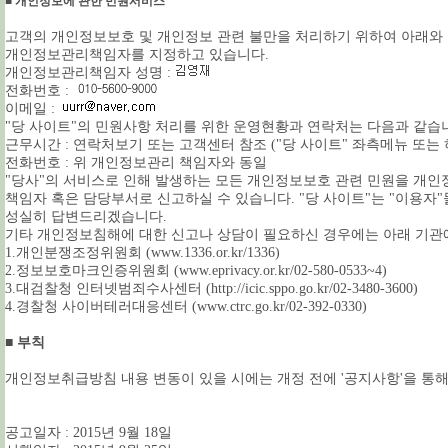
■ 개인정보에 관한 민원서비스
고객의 개인정보보호 및 개인정보 관련 불만을 처리하기 위하여 아래와
개인정보관리책임자를 지정하고 있습니다.
개인정보관리책임자 성명 :
전화번호 :
이메일 :
"당 사이트"의 민원사항 처리를 위한 운영현황과 연락처는 다음과 같습
근무시간 : 연락처보기 또는 고객센터 참조 ("당 사이트" 좌측메뉴 또는 
전화번호 : 위 개인정보관리 책임자와 동일
"당사"의 서비스로 인해 발생하는 모든 개인정보보호 관련 민원을 개
책임자 혹은 담당부서로 신고하실 수 있습니다. "당 사이트"는 "이용자
성실히 답변드리겠습니다.
기타 개인정보침해에 대한 신고나 상담이 필요하신 경우에는 아래 기관
1.개인분쟁조정위원회 (www.1336.or.kr/1336)
2.정보보호마크인증위원회 (www.eprivacy.or.kr/02-580-0533~4)
3.대검찰청 인터넷범죄수사센터 (http://icic.sppo.go.kr/02-3480-3600)
4.경찰청 사이버테러대응센터 (www.ctrc.go.kr/02-392-0330)
■ 부칙
개인정보취급방침 내용 변동이 있을 시에는 개정 전에 '공지사항'을 통
공고일자 : 2015년 9월 18일