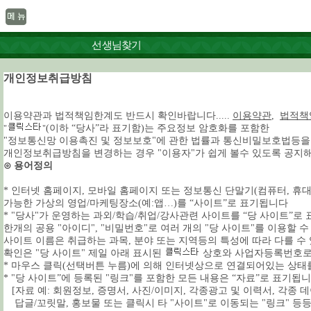
선생님찾기
개인정보취급방침
이용약관과 법적책임한계도 반드시 확인바랍니다.....
이용약관
,
법적책
(이하 “당사”라 표기함)는 주요정보 암호화를 포함한
"
"
"정보통신망 이용촉진 및 정보보호"에 관한 법률과 통신비밀보호법등을
개인정보취급방침을 변경하는 경우 "이용자"가 쉽게 볼수 있도록 공지
⊙ 용어정의
* 인터넷 홈페이지, 모바일 홈페이지 또는 정보통신 단말기(컴퓨터, 휴대폰,
가능한 가상의 영업/마케팅장소(예:앱…)를 “사이트”로 표기됩니다
* "당사"가 운영하는 과외/학습/취업/강사관련 사이트를 “당 사이트”로
한개의 공용 "아이디", "비밀번호"로 여러 개의 "당 사이트"를 이용할 수
사이트 이름은 취급하는 과목, 분야 또는 지역등의 특성에 따라 다를 수
확인은 "당 사이트" 제일 아래 표시된
상호와 사업자등록번호로 
* 마우스 클릭(선택버튼 누름)에 의해 인터넷상으로 연결되어있는 상태를
* "당 사이트”에 등록된 "링크"를 포함한 모든 내용은 “자료”로 표기됩니
[자료 예: 회원정보, 증명서, 사진/이미지, 각종광고 및 이력서, 각종 데
답글/꼬릿말, 홍보물 또는 클릭시 타 "사이트"로 이동되는 "링크" 등등...