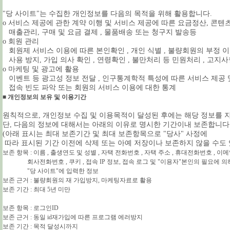
"당 사이트"는 수집한 개인정보를 다음의 목적을 위해 활용합니다.
ο 서비스 제공에 관한 계약 이행 및 서비스 제공에 따른 요금정산, 콘텐츠
매출관리, 구매 및 요금 결제 , 물품배송 또는 청구지 발송등
ο 회원 관리
회원제 서비스 이용에 따른 본인확인 , 개인 식별 , 불량회원의 부정 
사용 방지, 가입 의사 확인 , 연령확인 , 불만처리 등 민원처리 , 고지
ο 마케팅 및 광고에 활용
이벤트 등 광고성 정보 전달 , 인구통계학적 특성에 따른 서비스 제공 및
접속 빈도 파악 또는 회원의 서비스 이용에 대한 통계
■ 개인정보의 보유 및 이용기간
원칙적으로, 개인정보 수집 및 이용목적이 달성된 후에는 해당 정보를 
단, 다음의 정보에 대해서는 아래의 이유로 명시한 기간이내 보존합니다
(아래 표시는 최대 보존기간 및 최대 보존항목으로 "당사" 사정에
따라 표시된 기간 이전에 삭제 또는 아예 저장이나 보존하지 않을 수도 
보존 항목 : 이름 , 출생연도 및 성별 , 자택 전화번호 , 자택 주소 , 휴대전화번호 , 이메일
회사전화번호 , 쿠키 , 접속 IP 정보, 접속 로그 및 "이용자"본인의 필요에 의
"당 사이트"에 입력한 정보
보존 근거 : 불량회원의 재 가입방지, 마케팅자료로 활용
보존 기간 : 최대 5년 미만
보존 항목 : 로그인ID
보존 근거 : 동일 id재가입에 따른 프로그램 에러방지
보존 기간 : 목적 달성시까지