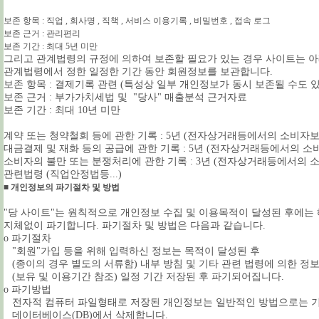
보존 항목 : 직업 , 회사명 , 직책 , 서비스 이용기록 , 비밀번호 , 접속 로그
보존 근거 : 관리편리
보존 기간 : 최대 5년 미만
그리고 관계법령의 규정에 의하여 보존할 필요가 있는 경우 사이트는 
관계법령에서 정한 일정한 기간 동안 회원정보를 보관합니다.
보존 항목 : 결제기록 관련 (특성상 일부 개인정보가 동시 보존될 수도 
보존 근거 : 부가가치세법 및 "당사" 매출분석 근거자료
보존 기간 : 최대 10년 미만
계약 또는 청약철회 등에 관한 기록 : 5년 (전자상거래등에서의 소비자보
대금결제 및 재화 등의 공급에 관한 기록 : 5년 (전자상거래등에서의 소
소비자의 불만 또는 분쟁처리에 관한 기록 : 3년 (전자상거래등에서의 
관련법령 (직업안정법등...)
■ 개인정보의 파기절차 및 방법
"당 사이트"는 원칙적으로 개인정보 수집 및 이용목적이 달성된 후에는
지체없이 파기합니다. 파기절차 및 방법은 다음과 같습니다.
ο 파기절차
"회원"가입 등을 위해 입력하신 정보는 목적이 달성된 후
(종이의 경우 별도의 서류함) 내부 방침 및 기타 관련 법령에 의한 정
(보유 및 이용기간 참조) 일정 기간 저장된 후 파기되어집니다.
ο 파기방법
전자적 컴퓨터 파일형태로 저장된 개인정보는 일반적인 방법으로는 기
데이터베이스(DB)에서 삭제합니다.