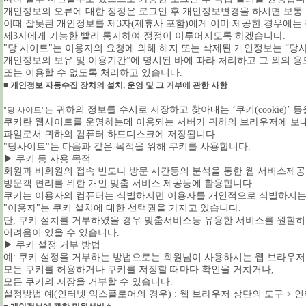
개인정보의 오류에 대한 정정은 로그인 후 개인정보변경을 하시면 보통
이때 잘못된 개인정보를 제3자(제휴사 포함)에게 이미 제공한 경우에는
제3자에게 가능한 빨리 통지하여 정정이 이루어지도록 하겠습니다.
"당 사이트"는 이용자의 요청에 의해 해지 또는 삭제된 개인정보는 “당
개인정보의 보유 및 이용기간”에 명시된 바에 따라 처리하고 그 외의 용
또는 이용할 수 없도록 처리하고 있습니다.
■ 개인정보 자동수집 장치의 설치, 운영 및 그 거부에 관한 사항
귀하의 정보를 수시로 저장하고 찾아내는 ‘쿠키(cookie)’ 
"당 사이트"는
쿠키란 웹사이트를 운영하는데 이용되는 서버가 귀하의 브라우저에 보내
파일로서 귀하의 컴퓨터 하드디스크에 저장됩니다.
"당사이트"는 다음과 같은 목적을 위해 쿠키를 사용합니다.
▶ 쿠키 등 사용 목적
회원과 비회원의 접속 빈도나 방문 시간등의 분석을 통한 웹 서비스제공
방문객 편리를 위한 개인 맞춤 서비스 제공등에 활용합니다.
쿠키는 이용자의 컴퓨터는 식별하지만 이용자를 개인적으로 식별하지는
"이용자"는 쿠키 설치에 대한 선택권을 가지고 있습니다.
단, 쿠키 설치를 거부하였을 경우 맞춤서비스등 유용한 서비스를 원할
어려움이 있을 수 있습니다.
▶ 쿠키 설정 거부 방법
예: 쿠키 설정을 거부하는 방법으로는 회원님이 사용하시는 웹 브라우
모든 쿠키를 허용하거나 쿠키를 저장할 때마다 확인을 거치거나,
모든 쿠키의 저장을 거부할 수 있습니다.
설정방법 예(인터넷 익스플로어의 경우) : 웹 브라우저 상단의 도구 > 인