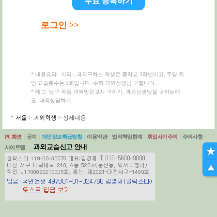
무료 등록하기
로그인 >>
* 내용요약 : 지역-, 과외구하는 학생은 중학교 3학년이고, 주당 희
망 교습횟수는 3회입니다. 수학 과외선생님 구합니다.
* 태그: 남구 옥동 과외방문교사 구하기, 과외선생님을 구하는데
요, 과외상담하기
서울
>
과외학생
> 상세내용
PC화면
|
공지
|
개인정보취급방침
|
이용약관
|
법적책임한계
|
취업사기주의
|
주의사항
|
과외교습신고 안내
사이트맵