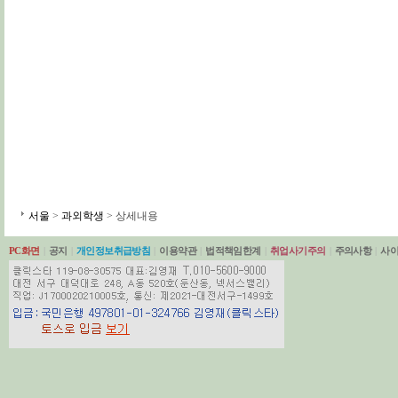
서울
>
과외학생
> 상세내용
PC화면
|
공지
|
개인정보취급방침
|
이용약관
|
법적책임한계
|
취업사기주의
|
주의사항
|
사