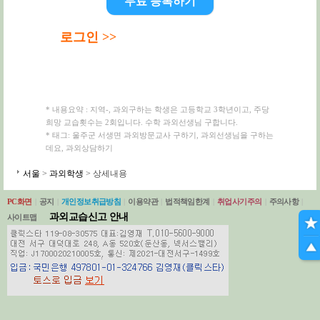
무료 등록하기
로그인 >>
* 내용요약 : 지역-, 과외구하는 학생은 고등학교 3학년이고, 주당
희망 교습횟수는 2회입니다. 수학 과외선생님 구합니다.
* 태그: 울주군 서생면 과외방문교사 구하기, 과외선생님을 구하는
데요, 과외상담하기
서울
>
과외학생
> 상세내용
PC화면
|
공지
|
개인정보취급방침
|
이용약관
|
법적책임한계
|
취업사기주의
|
주의사항
|
과외교습신고 안내
사이트맵