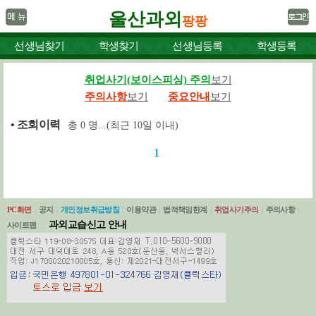
울산과외
팡팡
선생님찾기
학생찾기
선생님등록
학생등록
취업사기(보이스피싱) 주의
보기
주의사항
보기
중요안내
보기
• 조회 이력
총
0
명...(최근 10일 이내)
1
PC화면
|
공지
|
개인정보취급방침
|
이용약관
|
법적책임한계
|
취업사기주의
|
주의사항
|
과외교습신고 안내
사이트맵